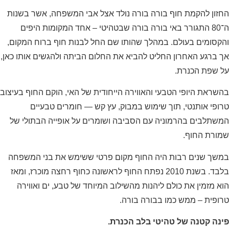
החזון להקמת חוף בורה בורה נולד אצל אבי המשפחה, אשר בשנות
ה־80 התגורר באי בורה בורה שבטהיטי – אחד המקומות היפים
והקסומים בעולם. במהלך שהותו שם החל לבנות חוף ברוח המקום,
אך ברגע האחרון החליט להביא את החלום הביתה ולהגשים אותו כאן,
על שפת הכנרת.
בהשראת היופי הטבעי והאווירה הייחודית של האי, הוקם החוף בעיצוב
טרופי אותנטי, תוך שימוש במבוק, עץ קש — חומרים טבעיים
המשתלבים בהרמוניה עם הסביבה ושומרים על אופייה הבתולי של
שמורת החוף.
במשך שנים רבות היה החוף מקום פרטי ששימש את בני המשפחה
בלבד. בשנת 2010 נפתח החוף לראשונה כחוף רחצה מוכרז, ומאז
הוא מזמין את כולם ליהנות מהשילוב המיוחד של טבע, ים ואווירה
טרופית – ממש כמו בבורה בורה.
פינה קטנה של טהיטי בלב הכנרת.